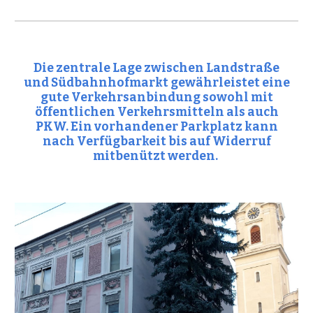
Die zentrale Lage zwischen Landstraße
und Südbahnhofmarkt gewährleistet eine
gute Verkehrsanbindung sowohl mit
öffentlichen Verkehrsmitteln als auch
PKW. Ein vorhandener Parkplatz kann
nach Verfügbarkeit bis auf Widerruf
mitbenützt werden.